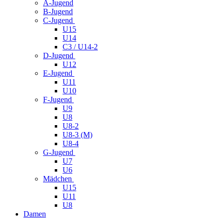
A-Jugend
B-Jugend
C-Jugend
U15
U14
C3 / U14-2
D-Jugend
U12
E-Jugend
U11
U10
F-Jugend
U9
U8
U8-2
U8-3 (M)
U8-4
G-Jugend
U7
U6
Mädchen
U15
U11
U8
Damen