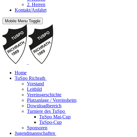
2. Herren
Kontakt/Anfahrt
Mobile Menu Toggle
Home
TuSpo Richrath
Vorstand
Leitbild
Vereinsgeschichte
Platzanlage / Vereinsheim
Downloadbereich
Turniere des TuSpo
TuSpo Mai-Cup
TuSpo-Cup
Sponsoren
Jugendmannschaften