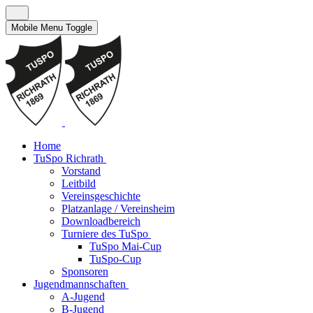
Mobile Menu Toggle
Home
TuSpo Richrath
Vorstand
Leitbild
Vereinsgeschichte
Platzanlage / Vereinsheim
Downloadbereich
Turniere des TuSpo
TuSpo Mai-Cup
TuSpo-Cup
Sponsoren
Jugendmannschaften
A-Jugend
B-Jugend