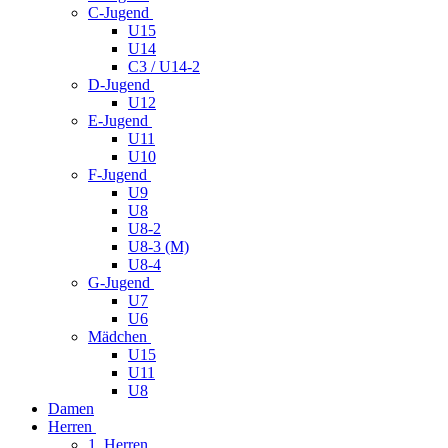
C-Jugend
U15
U14
C3 / U14-2
D-Jugend
U12
E-Jugend
U11
U10
F-Jugend
U9
U8
U8-2
U8-3 (M)
U8-4
G-Jugend
U7
U6
Mädchen
U15
U11
U8
Damen
Herren
1. Herren