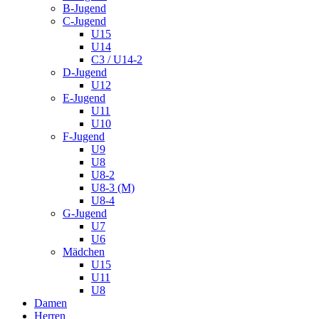
B-Jugend
C-Jugend
U15
U14
C3 / U14-2
D-Jugend
U12
E-Jugend
U11
U10
F-Jugend
U9
U8
U8-2
U8-3 (M)
U8-4
G-Jugend
U7
U6
Mädchen
U15
U11
U8
Damen
Herren