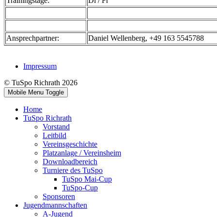
Trainingstage:
Di / Fr
Ansprechpartner:
Daniel Wellenberg, +49 163 5545788
Impressum
© TuSpo Richrath 2026
Mobile Menu Toggle
Home
TuSpo Richrath
Vorstand
Leitbild
Vereinsgeschichte
Platzanlage / Vereinsheim
Downloadbereich
Turniere des TuSpo
TuSpo Mai-Cup
TuSpo-Cup
Sponsoren
Jugendmannschaften
A-Jugend