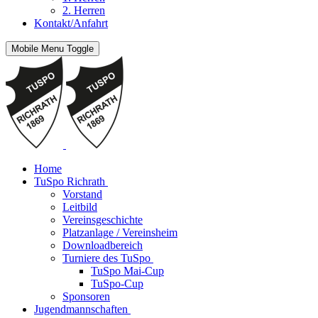
2. Herren
Kontakt/Anfahrt
Mobile Menu Toggle
Home
TuSpo Richrath
Vorstand
Leitbild
Vereinsgeschichte
Platzanlage / Vereinsheim
Downloadbereich
Turniere des TuSpo
TuSpo Mai-Cup
TuSpo-Cup
Sponsoren
Jugendmannschaften