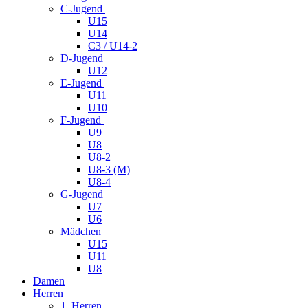
C-Jugend
U15
U14
C3 / U14-2
D-Jugend
U12
E-Jugend
U11
U10
F-Jugend
U9
U8
U8-2
U8-3 (M)
U8-4
G-Jugend
U7
U6
Mädchen
U15
U11
U8
Damen
Herren
1. Herren