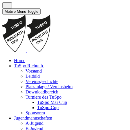
Mobile Menu Toggle
Home
TuSpo Richrath
Vorstand
Leitbild
Vereinsgeschichte
Platzanlage / Vereinsheim
Downloadbereich
Turniere des TuSpo
TuSpo Mai-Cup
TuSpo-Cup
Sponsoren
Jugendmannschaften
A-Jugend
B-Jugend