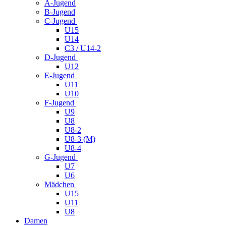
A-Jugend
B-Jugend
C-Jugend
U15
U14
C3 / U14-2
D-Jugend
U12
E-Jugend
U11
U10
F-Jugend
U9
U8
U8-2
U8-3 (M)
U8-4
G-Jugend
U7
U6
Mädchen
U15
U11
U8
Damen