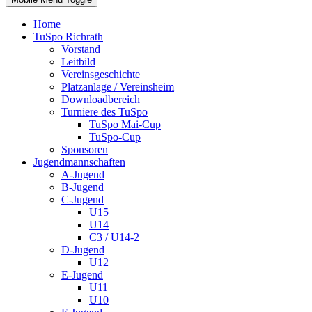
Home
TuSpo Richrath
Vorstand
Leitbild
Vereinsgeschichte
Platzanlage / Vereinsheim
Downloadbereich
Turniere des TuSpo
TuSpo Mai-Cup
TuSpo-Cup
Sponsoren
Jugendmannschaften
A-Jugend
B-Jugend
C-Jugend
U15
U14
C3 / U14-2
D-Jugend
U12
E-Jugend
U11
U10